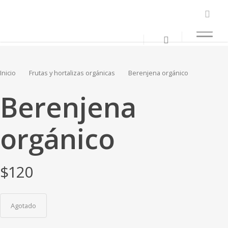
Inicio
Frutas y hortalizas orgánicas
Berenjena orgánico
Berenjena
orgánico
$
120
Agotado