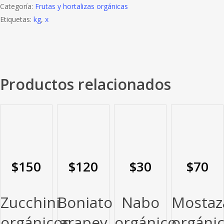
Categoría:
Frutas y hortalizas orgánicas
Etiquetas:
kg
,
x
Productos relacionados
$
150
$
120
$
30
$
70
Zucchini
Boniato
Nabo
Mostaz
orgánicos
arapey
orgánico
orgáni