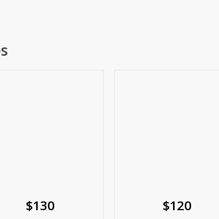
os
$
130
$
120