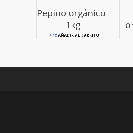
Pepino orgánico –
1kg-
o
x kg
AÑADIR AL CARRITO