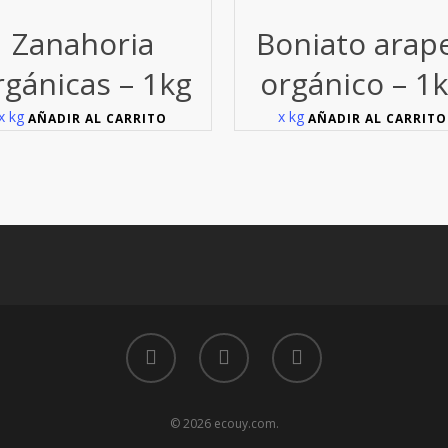
Zanahoria
Boniato arap
rgánicas – 1kg
orgánico – 1
x kg
x kg
AÑADIR AL CARRITO
AÑADIR AL CARRITO
© 2026 ecouy.com.