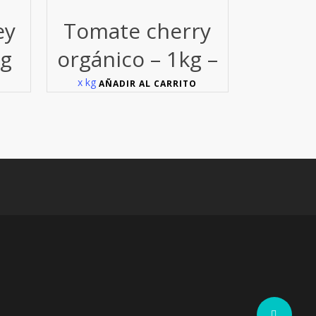
ey
Tomate cherry
kg
orgánico – 1kg –
x kg
AÑADIR AL CARRITO