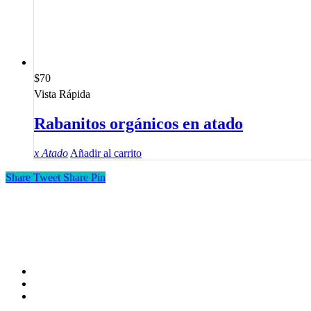
$
70
Vista Rápida
Rabanitos orgánicos en atado
x Atado
Añadir al carrito
Share
Tweet
Share
Pin