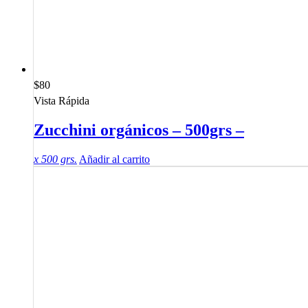
$
80
Vista Rápida
Zucchini orgánicos – 500grs –
x 500 grs.
Añadir al carrito