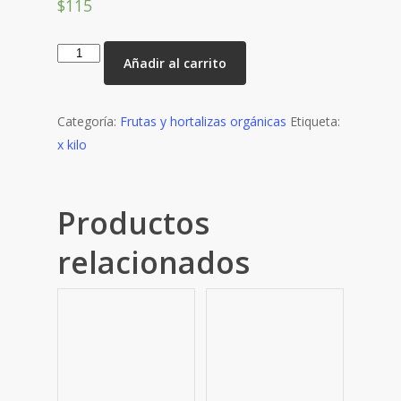
$
115
Limón
Añadir al carrito
orgánico
-
1kg
Categoría:
Frutas y hortalizas orgánicas
Etiqueta:
-
x kilo
cantidad
Productos
relacionados