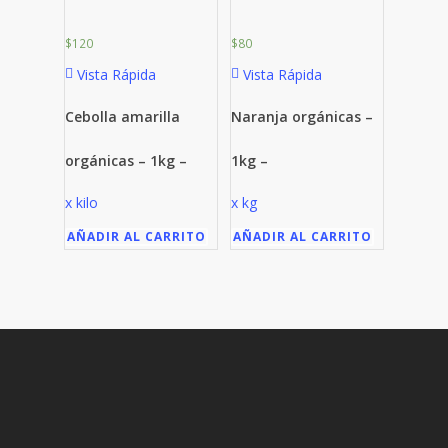
$
120
$
80
Vista Rápida
Vista Rápida
Cebolla amarilla
Naranja orgánicas –
orgánicas – 1kg –
1kg –
x kilo
x kg
AÑADIR AL CARRITO
AÑADIR AL CARRITO