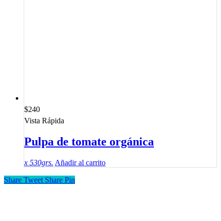
$
240
Vista Rápida
Pulpa de tomate orgánica
x 530grs.
Añadir al carrito
Share
Tweet
Share
Pin