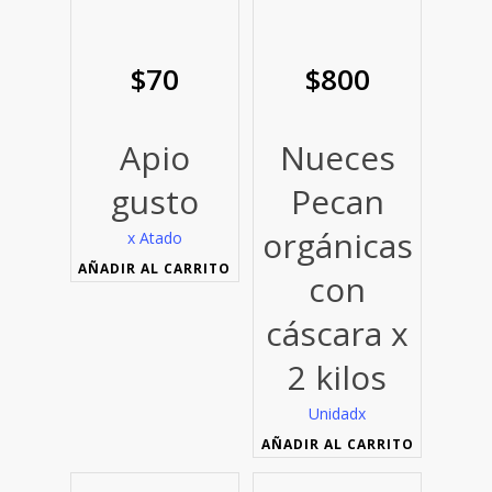
$
70
$
800
Apio
Nueces
gusto
Pecan
orgánicas
x Atado
AÑADIR AL CARRITO
con
cáscara x
2 kilos
Unidad
x
AÑADIR AL CARRITO