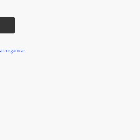
O
zas orgánicas