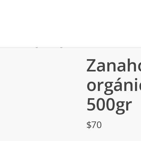
as
Zanahoria orgánicas – 500gr
Zanah
orgáni
500gr
$
70