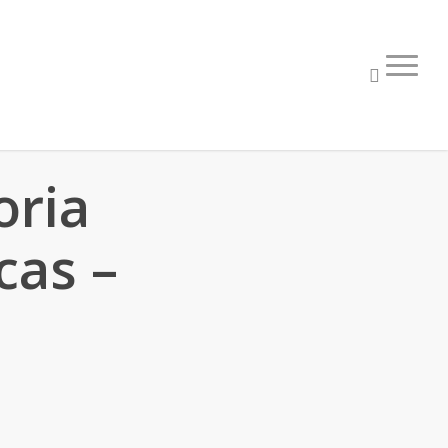
oria
cas –